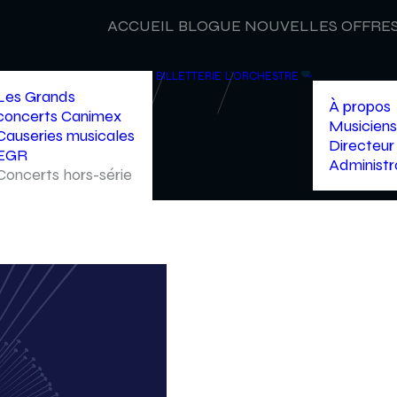
ACCUEIL
BLOGUE
NOUVELLES
OFFRES
BILLETTERIE
L’ORCHESTRE
Les Grands
À propos
concerts Canimex
Musiciens
Causeries musicales
Directeur 
EGR
Administr
Concerts hors-série