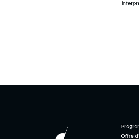
interpr
Progra
Offre d