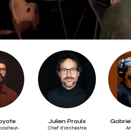
coyote
Julien Proulx
Gabrie
ositeur-
Chef d’orchestre
Ar