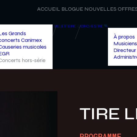
ACCUEIL
BLOGUE
NOUVELLES
OFFRES
BILLETTERIE
L’ORCHESTRE
Les Grands
À propos
concerts Canimex
Musiciens
Causeries musicales
Directeur 
EGR
Administr
Concerts hors-série
TIRE 
PROGRAMME