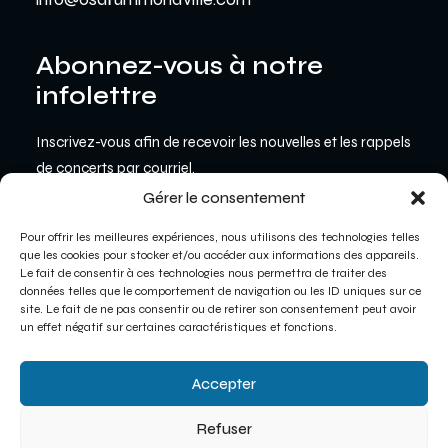
Abonnez-vous à notre
infolettre
Inscrivez-vous afin de recevoir les nouvelles et les rappels
de concerts par courriel.
Gérer le consentement
JE VEUX M'INSCRIRE
Pour offrir les meilleures expériences, nous utilisons des technologies telles
que les cookies pour stocker et/ou accéder aux informations des appareils.
Le fait de consentir à ces technologies nous permettra de traiter des
données telles que le comportement de navigation ou les ID uniques sur ce
© 2026 Orchestre Symphonique de
site. Le fait de ne pas consentir ou de retirer son consentement peut avoir
Drummondville. Tous droits réservés | une
un effet négatif sur certaines caractéristiques et fonctions.
création d’
EMBLEME COMMUNICATION
Accepter
Déclaration de confidentialité
|
Politique de
cookies
|
Avertissement
Refuser