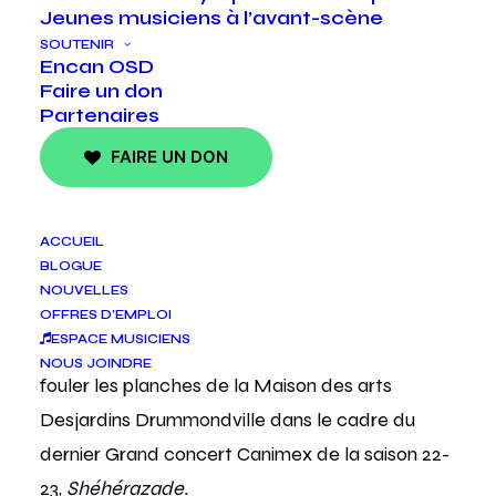
Jeunes musiciens à l’avant-scène
SOUTENIR
Encan OSD
Faire un don
Partenaires
FAIRE UN DON
ACCUEIL
BLOGUE
NOUVELLES
Flûte solo à l’OSD depuis février 2020, c’est à
OFFRES D’EMPLOI
ESPACE MUSICIENS
titre de soliste qu’
Ariane Brisson
s’apprête à
NOUS JOINDRE
fouler les planches de la Maison des arts
Desjardins Drummondville dans le cadre du
dernier Grand concert Canimex de la saison 22-
23,
Shéhérazade.