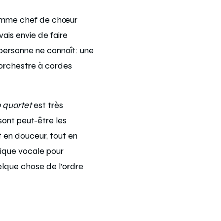
comme chef de chœur
ais envie de faire
personne ne connaît: une
orchestre à cordes
p
quartet
est très
ont peut-être les
 en douceur, tout en
sique vocale pour
elque chose de l’ordre