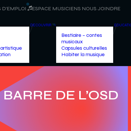
 D’EMPLOI
ESPACE MUSICIENS
NOUS JOINDRE
DÉCOUVRIR
ÉDUCATI
Bestiaire – contes
musicaux
artistique
Capsules culturelles
ation
Habiter la musique
A BARRE DE L’OSD