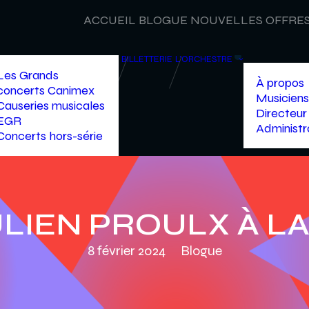
ACCUEIL
BLOGUE
NOUVELLES
OFFRES
BILLETTERIE
L’ORCHESTRE
Les Grands
À propos
concerts Canimex
Musiciens
Causeries musicales
Directeur 
EGR
Administr
Concerts hors-série
ULIEN PROULX À L
8 février 2024
Blogue