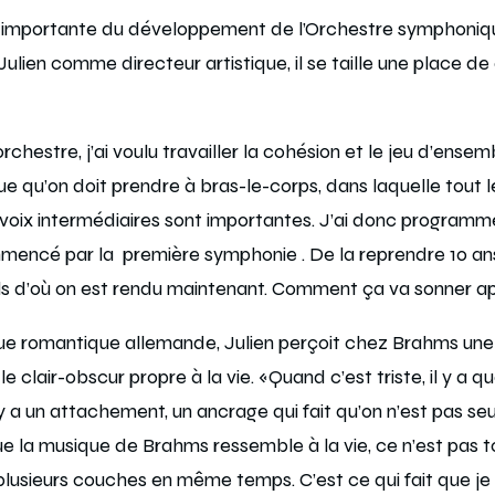
e importante du développement de l’Orchestre symphoni
ulien comme directeur artistique, il se taille une place de
orchestre, j’ai voulu travailler la cohésion et le jeu d’ense
e qu’on doit prendre à bras-le-corps, dans laquelle tout 
 voix intermédiaires sont importantes. J’ai donc program
mmencé par la première symphonie . De la reprendre 10 ans
ls d’où on est rendu maintenant. Comment ça va sonner a
e romantique allemande, Julien perçoit chez Brahms une 
 le clair-obscur propre à la vie. «Quand c’est triste, il y a
l y a un attachement, un ancrage qui fait qu’on n’est pas s
ue la musique de Brahms ressemble à la vie, ce n’est pas t
a plusieurs couches en même temps. C’est ce qui fait que 