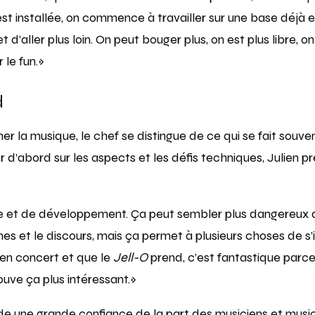
est installée, on commence à travailler sur une base déjà e
t d’aller plus loin. On peut bouger plus, on est plus libre, 
 le fun.»
d
 la musique, le chef se distingue de ce qui se fait souvent 
 d’abord sur les aspects et les défis techniques, Julien p
que et de développement. Ça peut sembler plus dangereux
gnes et le discours, mais ça permet à plusieurs choses de s’i
e en concert et que le
Jell-O
prend, c’est fantastique parce
ouve ça plus intéressant.»
une grande confiance de la part des musiciens et music