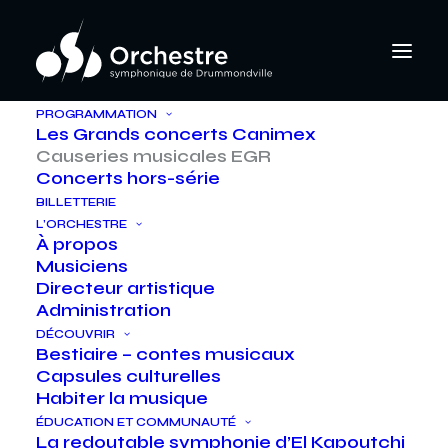
PROGRAMMATION
Les Grands concerts Canimex
Causeries musicales EGR
Concerts hors-série
BILLETTERIE
L’ORCHESTRE
À propos
Musiciens
Directeur artistique
Administration
DÉCOUVRIR
Bestiaire – contes musicaux
Capsules culturelles
Habiter la musique
ÉDUCATION ET COMMUNAUTÉ
La redoutable symphonie d’El Kapoutchi