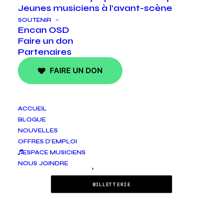
mercredi 15 mai, 2024
Jeunes musiciens à l’avant-scène
19h30
SOUTENIR
Encan OSD
Centre des arts populaires
Faire un don
de Nicolet
Partenaires
725 Blvd Louis Fréchette, Nicolet, QC
FAIRE UN DON
J3T 1L6
BILLETTERIE - 819-293-4646
ACCUEIL
jeudi 16 mai, 2024 17h00
BLOGUE
Salle Canimex du Complexe
NOUVELLES
Swift
OFFRES D’EMPLOI
575 Rue des Écoles, Drummondville,
ESPACE MUSICIENS
QC J2B 1J6
NOUS JOINDRE
BILLETTERIE