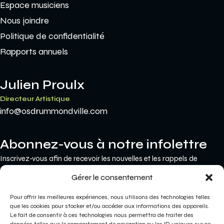
Espace musiciens
Nous joindre
Politique de confidentialité
Rapports annuels
Julien Proulx
Directeur Artistique
info@osdrummondville.com
Abonnez-vous à notre infolettre
Inscrivez-vous afin de recevoir les nouvelles et les rappels de
concerts par courriel.
Gérer le consentement
Pour offrir les meilleures expériences, nous utilisons des technologies telles
JE VEUX M'INSCRIRE
que les cookies pour stocker et/ou accéder aux informations des appareils.
Le fait de consentir à ces technologies nous permettra de traiter des