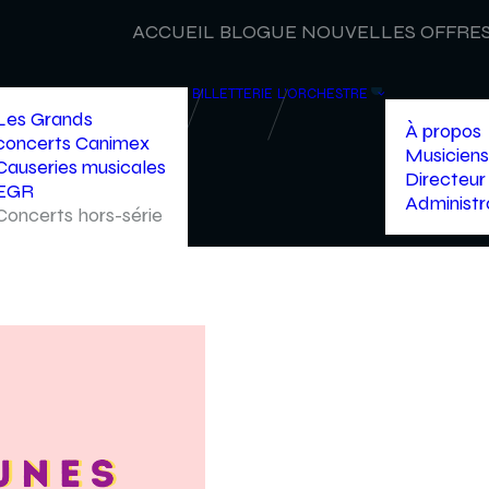
ACCUEIL
BLOGUE
NOUVELLES
OFFRES
BILLETTERIE
L’ORCHESTRE
Les Grands
À propos
concerts Canimex
Musiciens
Causeries musicales
Directeur 
EGR
Administr
Concerts hors-série