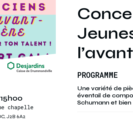
Concer
Jeunes
l’avan
PROGRAMME
Une variété de pièc
éventail de compos
 15h00
Schumann et bien 
ne chapelle
QC, J2B 6A2