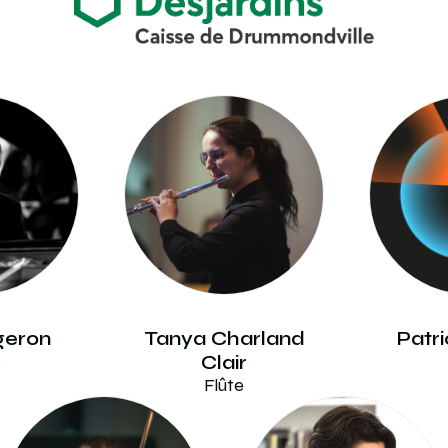
geron
Tanya Charland
Patr
o
Clair
Flûte