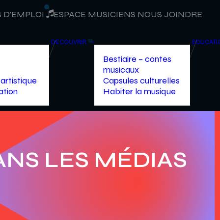
 D’EMPLOI
ESPACE MUSICIENS
NOUS JOINDRE
DÉCOUVRIR
ÉDUCATI
Bestiaire – contes
musicaux
artistique
Capsules culturelles
ation
Habiter la musique
ANS LES MÉDIAS