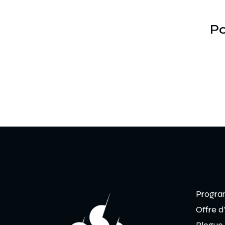
Po
Progra
Offre d