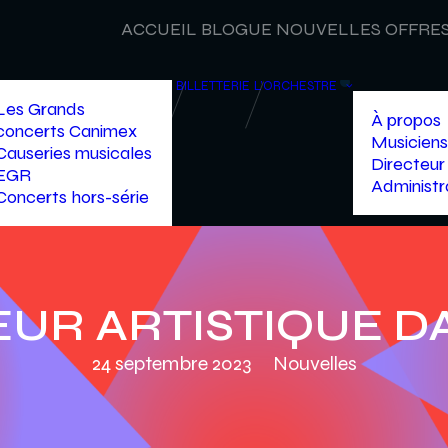
ACCUEIL
BLOGUE
NOUVELLES
OFFRES
BILLETTERIE
L’ORCHESTRE
Les Grands
À propos
concerts Canimex
Musiciens
Causeries musicales
Directeur 
EGR
Administr
Concerts hors-série
UR ARTISTIQUE D
24 septembre 2023
Nouvelles