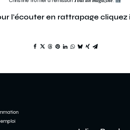
Christine Trottier à l’émission 𝑻𝒐𝒖𝒕 𝒖𝒏 𝒎𝒂𝒈𝒂𝒛𝒊𝒏𝒆.
ur l’écouter en rattrapage cliquez 
mmation
’emploi